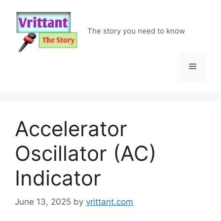
Skip
to
content
The story you need to know
Menu
Accelerator
Oscillator (AC)
Indicator
June 13, 2025
by
vrittant.com